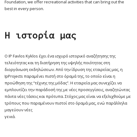
Foundation, we offer recreational activities that can bring out the
best in every person.
Η ιστορία μας
Ο IP Favlos Kyklos έχει ένα ισχυρό ιστορικό αναζήτησης της
τελειότητας και τη διατήρηση της υψηλής ποιότητας στη
διοργάνωση εκδηλώσεων. Από την ίδρυση της εταιρείας μας, η
IpProjects παραμένει πιστή στο όραμά της, το οποίο είναι η
προώθηση της “τέχνης της μόδας”. Η εταιρεία μας συνεχίζει να
εμπλουτίζει την παράδοσή της με νέες προσεγγίσεις, αναζητώντας
πάντα νέες τάσεις και πρότυπα. Στόχος μας είναι να εξελιχθούμε με
τρόπους που παραμένουν πιστοί στο όραμά μας, ενώ παράλληλα
μαγεύουν νέες
γενιά.