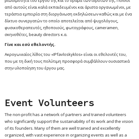
βιωσιμότητα του έργου της και το όραμα των ιδρυτών της. Πολλοί
από αυτούς είναι καλά εκπαιδευμένοι και άριστα οργανωμένοι, με
τεράστια εμπειρία στη διοργάνωση εκδηλώσεων καθώς και με ένα
δίκτυο συνεργατών το οποίο αποτελείται από ψυχολόγους,
φυσικοθεραπευτές, ηθοποιούς, φωτογράφους, cameramen,
σκηνοθέτες, beauty directors κ.α.
Γίνε και εσύ εθελοντής.
Ακρογωνιαίος λίθος του «IPfavloskyklos» είναι οι εθελοντές του,
που με τη δική τους πολύτιμη προσφορά συμβάλλουν ουσιαστικά
στην υλοποίηση του έργου μας.
Event Volunteers
The non-profit has a network of partners and trained volunteers
who significantly support the sustainability of its work and the vision
of its founders. Many of them are well trained and excellently
organized, with vast experience in organizing events as well as a